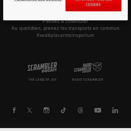
COOKIES
Pour les trajets courts, privilégiez la marche ou
le vélo
Pensez à covoiturer
Au quotidien, prenez les transports en commun
#sedéplacermoinspolluer
THE LAND OF JOY
RADIO SCRAMBLER