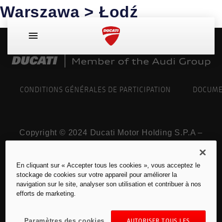
Warszawa > Łodź
CONDITIONS GÉNÉRALES DE PARTICIPATION
DOCUME
Copyright © 2024 Ducati Motor Holding S.P.A –
141/5000 Une société à actionnaire unique –
une société soumise aux activités de gestion et
En cliquant sur « Accepter tous les cookies », vous acceptez le
de coordination de AUDI AG.
stockage de cookies sur votre appareil pour améliorer la
Tous les droits sont réservés. TVA 05113870967
navigation sur le site, analyser son utilisation et contribuer à nos
efforts de marketing.
Mentions légales pour la France
Paramètres des cookies
AUTORISER TOUS LES