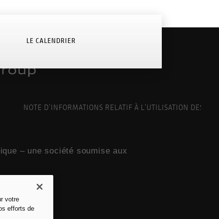
LE CALENDRIER
NOTE D'INFORMATIONS RELATIF À L'UTILISATION DES CO
nique – une société soumise aux
r votre
os efforts de