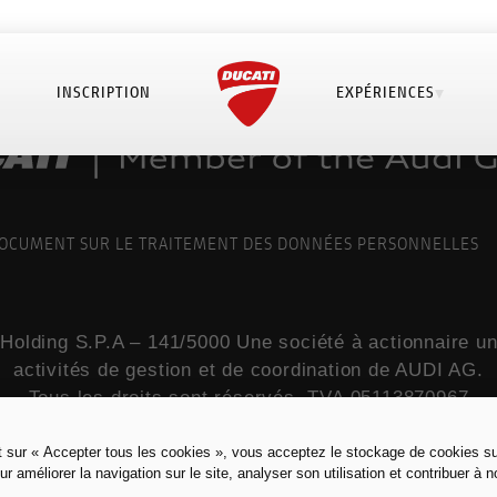
INSCRIPTION
EXPÉRIENCES
OCUMENT SUR LE TRAITEMENT DES DONNÉES PERSONNELLES
Holding S.P.A – 141/5000 Une société à actionnaire u
activités de gestion et de coordination de AUDI AG.
Tous les droits sont réservés. TVA 05113870967
t sur « Accepter tous les cookies », vous acceptez le stockage de cookies su
Mentions légales pour la France
ur améliorer la navigation sur le site, analyser son utilisation et contribuer à n