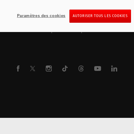
Pour les trajets courts, privilégiez la marche ou le vél
Pensez à covoiturer
Paramètres des cookies
AUTORISER TOUS LES COOKIES
Au quotidien, prenez les transports en commun
#sedéplacermoinspolluer