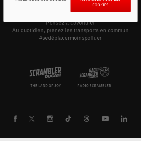
COOKIES
Pour les trajets courts, privilégiez la marche ou
le vélo
Pensez à covoiturer
Au quotidien, prenez les transports en commun
#sedéplacermoinspolluer
THE LAND OF JOY
RADIO SCRAMBLER