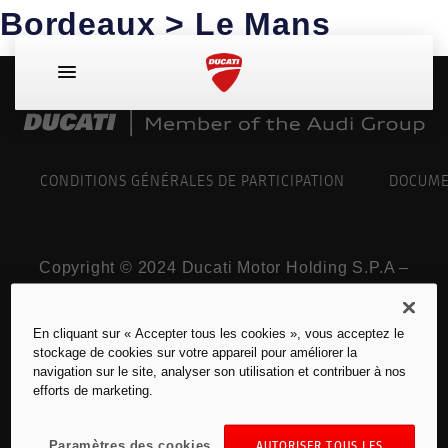
Bordeaux > Le Mans
CONDITIONS GÉNÉRALES DE PARTICIPATION
DOCUME
Copyright © 2024 Ducati Motor Holding S.P.A –
141/5000 Une société à actionnaire unique –
une société soumise aux activités de gestion et
En cliquant sur « Accepter tous les cookies », vous acceptez le
de coordination de AUDI AG.
stockage de cookies sur votre appareil pour améliorer la
Tous les droits sont réservés. TVA 05113870967
navigation sur le site, analyser son utilisation et contribuer à nos
efforts de marketing.
Mentions légales pour la France
Paramètres des cookies
AUTORISER TOUS LES