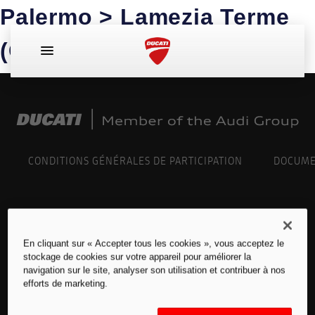
Palermo > Lamezia Terme
(CT)
CONDITIONS GÉNÉRALES DE PARTICIPATION
DOCUME
Copyright © 2024 Ducati Motor Holding S.P.A –
141/5000 Une société à actionnaire unique –
En cliquant sur « Accepter tous les cookies », vous acceptez le
une société soumise aux activités de gestion et
stockage de cookies sur votre appareil pour améliorer la
navigation sur le site, analyser son utilisation et contribuer à nos
de coordination de AUDI AG.
efforts de marketing.
Tous les droits sont réservés. TVA 05113870967