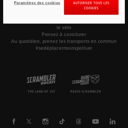
Paramètres des cookies
AUTORISER TOUS LES
Mentions légales pour la France
COOKIES
Pour les trajets courts, privilégiez la marche ou
le vélo
Pensez à covoiturer
Au quotidien, prenez les transports en commun
#sedéplacermoinspolluer
THE LAND OF JOY
RADIO SCRAMBLER