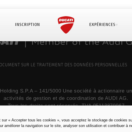
INSCRIPTION
EXPÉRIENCES
OCUMENT SUR LE TRAITEMENT DES DONNÉES PERSONNELLES
Holding S.P.A – 141/5000 Une société à actionnaire u
activités de gestion et de coordination de AUDI AG.
Tous les droits sont réservés. TVA 05113870967
t sur « Accepter tous les cookies », vous acceptez le stockage de cookies su
Mentions légales pour la France
ur améliorer la navigation sur le site, analyser son utilisation et contribuer à n