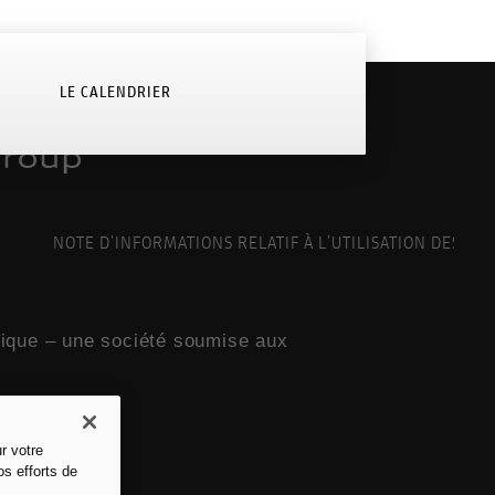
LE CALENDRIER
NOTE D'INFORMATIONS RELATIF À L'UTILISATION DES CO
nique – une société soumise aux
r votre
os efforts de