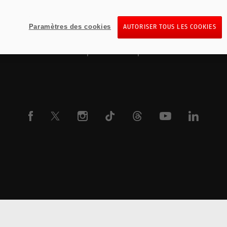
Pour les trajets courts, privilégiez la marche ou le vél
Pensez à covoiturer
Paramètres des cookies
AUTORISER TOUS LES COOKIES
Au quotidien, prenez les transports en commun
#sedéplacermoinspolluer