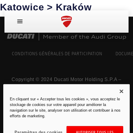
Katowice > Kraków
CONDITIONS GÉNÉRALES DE PARTICIPATION
DOCUME
Copyright © 2024 Ducati Motor Holding S.P.A –
141/5000 Une société à actionnaire unique –
une société soumise aux activités de gestion et
En cliquant sur « Accepter tous les cookies », vous acceptez le
de coordination de AUDI AG.
stockage de cookies sur votre appareil pour améliorer la
Tous les droits sont réservés. TVA 05113870967
navigation sur le site, analyser son utilisation et contribuer à nos
efforts de marketing.
Mentions légales pour la France
Paramètres des cookies
AUTORISER TOUS LES