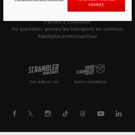
COOKIES
Pour les trajets courts, privilégiez la marche ou
le vélo
Pensez à covoiturer
Au quotidien, prenez les transports en commun
#sedéplacermoinspolluer
THE LAND OF JOY
RADIO SCRAMBLER