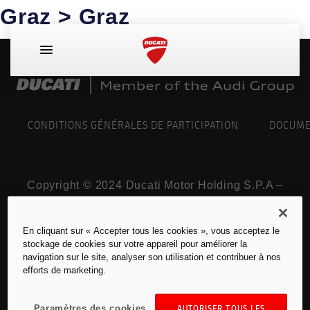
Graz > Graz
CONDITIONS GÉNÉRALES DE PARTICIPATION
DOCUME
Copyright © 2024 Ducati Motor Holding S.P.A –
141/5000 Une société à actionnaire unique –
une société soumise aux activités de gestion et
En cliquant sur « Accepter tous les cookies », vous acceptez le
de coordination de AUDI AG.
stockage de cookies sur votre appareil pour améliorer la
Tous les droits sont réservés. TVA 05113870967
navigation sur le site, analyser son utilisation et contribuer à nos
efforts de marketing.
Mentions légales pour la France
Paramètres des cookies
AUTORISER TOUS LES