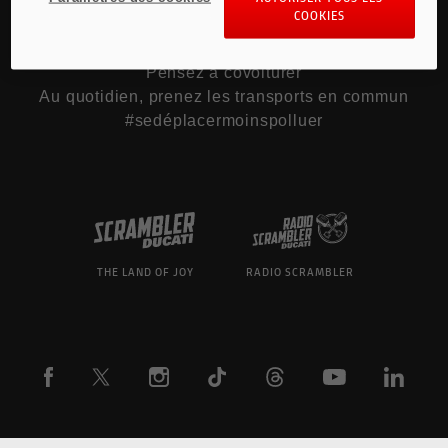
COOKIES
Pour les trajets courts, privilégiez la marche ou
le vélo
Pensez à covoiturer
Au quotidien, prenez les transports en commun
#sedéplacermoinspolluer
THE LAND OF JOY
RADIO SCRAMBLER